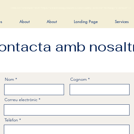
<link rel="alternate" href="https://wimbledongymnastics.com/country-selector" hreflang="x-default" />
es
About
About
Landing Page
Services
ontacta amb nosalt
Nom
Cognom
Correu electrònic
Telèfon